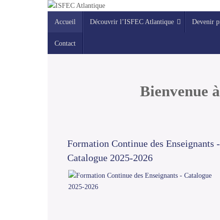
contenu
Passer
principal
Passer
au
Accueil
Découvrir l’ISFEC Atlantique
Devenir p
au
contenu
contenu
Contact
Bienvenue à 
Formation Continue des Enseignants -
Catalogue 2025-2026
Lire la suite...